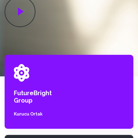
FutureBright
Group
Kurucu Ortak