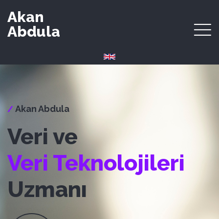
Akan
Abdula
Akan Abdula
/
Veri ve
Veri Teknolojileri
Uzmanı