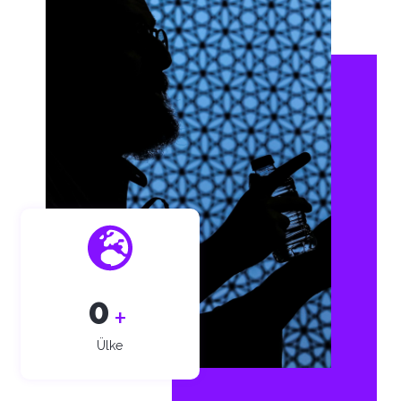
0
+
Ülke